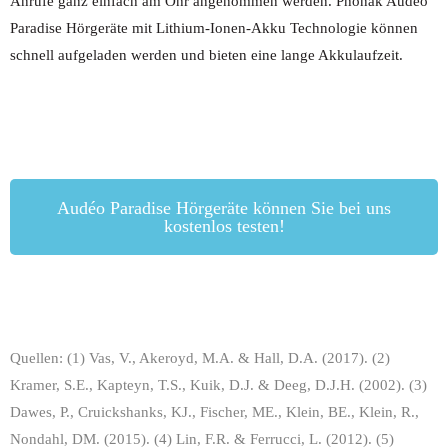
Anrufe ganz einfach am Ohr angenommen werden. Phonak Audéo
Paradise Hörgeräte mit Lithium-Ionen-Akku Technologie können
schnell aufgeladen werden und bieten eine lange Akkulaufzeit.
Audéo Paradise Hörgeräte können Sie bei uns
kostenlos testen!
Quellen: (1) Vas, V., Akeroyd, M.A. & Hall, D.A. (2017). (2)
Kramer, S.E., Kapteyn, T.S., Kuik, D.J. & Deeg, D.J.H. (2002).
(3)
Dawes, P., Cruickshanks, KJ., Fischer, ME., Klein, BE., Klein, R.,
Nondahl, DM. (2015). (4) Lin, F.R. & Ferrucci, L. (2012). (5)