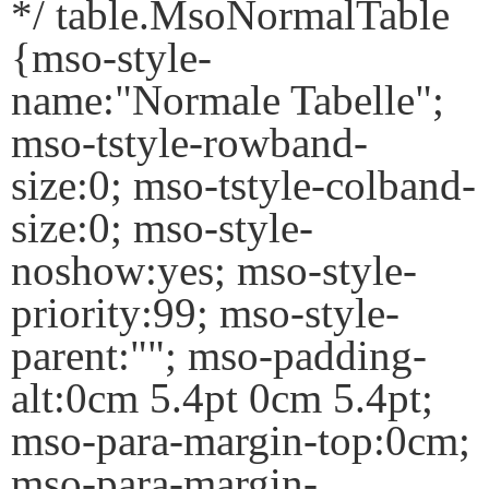
*/ table.MsoNormalTable
{mso-style-
name:"Normale Tabelle";
mso-tstyle-rowband-
size:0; mso-tstyle-colband-
size:0; mso-style-
noshow:yes; mso-style-
priority:99; mso-style-
parent:""; mso-padding-
alt:0cm 5.4pt 0cm 5.4pt;
mso-para-margin-top:0cm;
mso-para-margin-