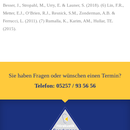
Besser, J., Stropahl, M., Urry, E. & Launer, S. (2018). (6) Lin, F.R.,
Metter, E.J., O‘Brien, R.J., Resnick, S.M., Zonderman, A.B. &
Ferrucci, L. (2011).
(7) Rumalla, K., Karim, AM., Hullar, TE.
(2015).
Sie haben Fragen oder wünschen einen Termin?
Telefon: 05257 / 93 56 56